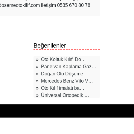
dosemeotokilif.com iletişim 0535 670 80 78
Beğenilenler
»
Oto Koltuk Kılıfı Do…
»
Panelvan Kaplama Gaz…
»
Doğan Oto Döşeme
»
Mercedes Benz Vito V…
»
Oto Kılıf imalatı ba…
»
Üniversal Ortopedik …
»
Doblo Taban Döşemesi…
»
gaziemir oto döşeme
»
Panelvan Döşeme Perd…
»
taban döşemesi gazie…
»
Oto Kılıf imalatı bo…