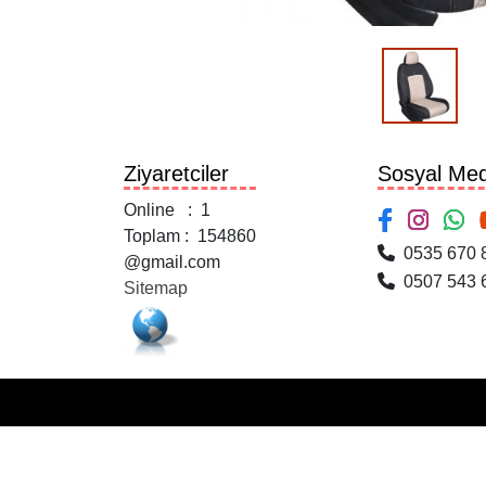
Ziyaretciler
Sosyal Med
Online : 1
Toplam : 154860
0535 670 
@gmail.com
0507 543 
Sitemap