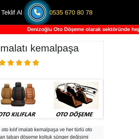
Teklif Al
0535 670 80 78
Denizoğlu Oto Döşeme olarak sektöründe hep yen
 imalatı kemalpaşa
oto kılıf imalatı kemalpaşa ve her türlü oto
avan taban döşeme koltuk sünger değişimi