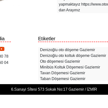
yapmaktayız https://www.oto
dan Arayınız
ia
Etiketler
Denizoğlu oto döşeme Gaziemir
Denizoğlu oto koltuk döşeme Gaziemir
80 78
Oto döşemesi Gaziemir
60 04
Minibüs Koltuk Döşemesi Gaziemir
Tavan Döşemesi Gaziemir
Taban Döşemesi Gaziemir
oto Koltuk Onarımı Gaziemir
6.Sanayi Sİtesi 573 Sokak No:17 Gaziemir / İZMİR